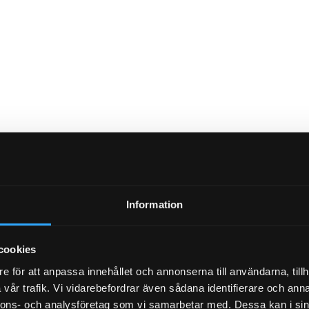
REGELE
Information
Vi har system för
cookies
Arbetsmiljöve
e för att anpassa innehållet och annonserna till användarna, tillh
Polismyndigh
vår trafik. Vi vidarebefordrar även sådana identifierare och anna
föreskrifter
nnons- och analysföretag som vi samarbetar med. Dessa kan i sin