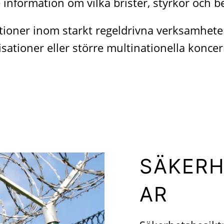
information om vilka brister, styrkor och b
ioner inom starkt regeldrivna verksamheter,
nisationer eller större multinationella koncer
SÄKERH
AR