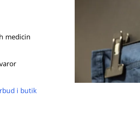
ch medicin
varor
rbud i butik