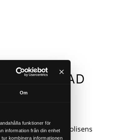
FTERLEVNAD
Om
 att kontrollera:
rkets föreskrifter
andahålla funktioner för
etens och Säkerhetspolisens
n information från din enhet
 tur kombinera informationen