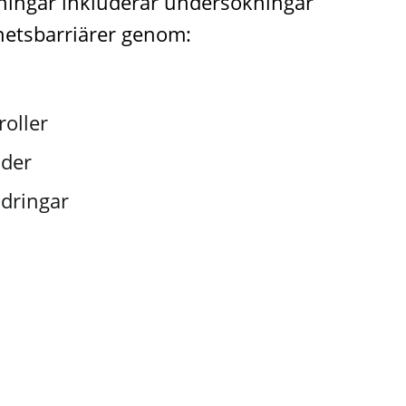
ningar inkluderar undersökningar
hetsbarriärer genom:
roller
nder
dringar