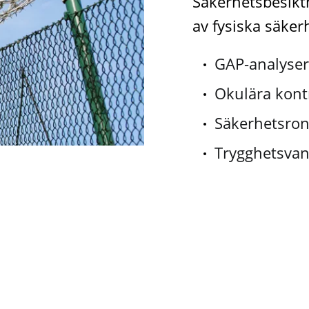
Säkerhetsbesikt
av fysiska säker
GAP-analyser
Okulära kont
Säkerhetsro
Trygghetsvan