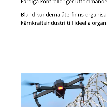
Färdiga kontroller ger uttömmande 
Bland kunderna återfinns organisat
kärnkraftsindustri till ideella orga