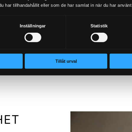
har tillhandahållit eller som de har samlat in när du har använt 
Försäkringsk
Interna säke
Inställningar
Statistik
Security audi
Tillåt urval
HET